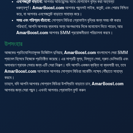
এনগেজমেন্ট বাড়ানো:
আপনার অডিয়েন্সের সাথে যোগাযোগ বৃদ্ধি করা অত্যন্ত
গুরুত্বপূর্ণ।
AmarBoost.com
আপনার পছন্দসই লাইক, কমেন্ট, এবং শেয়ার নিশ্চিত
করে, যা আপনার এনগেজমেন্ট বাড়াতে সাহায্য করে।
সময় এবং পরিশ্রম বাঁচানো:
সোশ্যাল মিডিয়া প্রোফাইল বৃদ্ধির জন্য সময় নষ্ট করার
পরিবর্তে, আপনি আপনার ব্যবসার অন্য অংশগুলোর দিকে মনোযোগ দিতে পারেন, আর
AmarBoost.com
আপনার SMM প্রয়োজনীয়তা পরিচালনা করবে।
উপসংহার
আজকের প্রতিযোগিতামূলক ডিজিটাল দুনিয়ায়,
AmarBoost.com
বাংলাদেশে সেরা SMM
প্যানেল হিসেবে নিজেকে প্রতিষ্ঠিত করেছে। এর সাশ্রয়ী মূল্য, বিস্তৃত সেবা, দ্রুত ডেলিভারি এবং
অসাধারণ গ্রাহক সেবার জন্য এটি সেরা বিকল্প। যদি আপনি একজন ব্যক্তি বা ব্যবসায়ী হন, তবে
AmarBoost.com
আপনাকে আপনার সোশ্যাল মিডিয়া মার্কেটিং লক্ষ্যে পৌঁছাতে সাহায্য
করবে।
তাহলে, যদি আপনি আপনার সোশ্যাল মিডিয়া উপস্থিতি বাড়াতে চান,
AmarBoost.com
আপনার জন্য সেরা পছন্দ। এখনই আপনার প্রোফাইল বুস্ট করুন