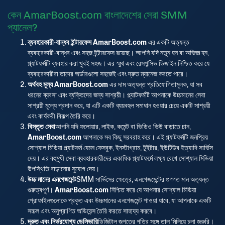
কেন AmarBoost.com বাংলাদেশের সেরা SMM
প্যানেল?
ব্যবহারকারী-বান্ধব ইন্টারফেস
AmarBoost.com
এর একটি অত্যন্ত
ব্যবহারকারী-বান্ধব এবং সহজ ইন্টারফেস রয়েছে। আপনি যদি নতুন হন বা অভিজ্ঞ হন,
প্ল্যাটফর্মটি ব্যবহার করা খুবই সহজ। এর স্মুথ এবং রেসপন্সিভ ডিজাইন নিশ্চিত করে যে
ব্যবহারকারীরা তাদের অর্ডারগুলো সহজেই এবং দ্রুত ম্যানেজ করতে পারে।
অর্থবহ মূল্য
AmarBoost.com
এর দাম অত্যন্ত প্রতিযোগিতামূলক, যা সব
ধরনের ব্যবসা এবং ব্যক্তিদের জন্য সাশ্রয়ী। প্ল্যাটফর্মটি আপনাকে উচ্চমানের সেবা
সাশ্রয়ী মূল্যে প্রদান করে, যা এটি একটি ব্যয়বহুল সমাধান হওয়ার চেয়ে একটি সাশ্রয়ী
এবং কার্যকরী বিকল্প তৈরি করে।
বিস্তৃত সেবা
আপনি যদি ফলোয়ার, লাইক, কমেন্ট বা ভিডিও ভিউ বাড়াতে চান,
AmarBoost.com
আপনাকে সব কিছু সরবরাহ করে। এই প্ল্যাটফর্মটি জনপ্রিয়
সোশ্যাল মিডিয়া প্ল্যাটফর্ম যেমন ফেসবুক, ইনস্টাগ্রাম, টুইটার, ইউটিউব ইত্যাদি সার্ভিস
দেয়। এর বহুমুখী সেবা ব্যবহারকারীদের একাধিক প্ল্যাটফর্মে লক্ষ্য রেখে সোশ্যাল মিডিয়া
উপস্থিতি বাড়ানোর সুযোগ দেয়।
উচ্চ মানের এনগেজমেন্ট
SMM সার্ভিসের ক্ষেত্রে, এনগেজমেন্টের গুণগত মান অত্যন্ত
গুরুত্বপূর্ণ।
AmarBoost.com
নিশ্চিত করে যে আপনার সোশ্যাল মিডিয়া
প্রোফাইলগুলোকে প্রকৃত এবং উচ্চমানের এনগেজমেন্ট পাওয়া যাবে, যা আপনাকে একটি
সচ্চল এবং অনুপ্রাণিত অডিয়েন্স তৈরি করতে সাহায্য করবে।
দ্রুত এবং নির্ভরযোগ্য ডেলিভারি
ডিজিটাল জগতের গতির সঙ্গে তাল মিলিয়ে চলা জরুরি।