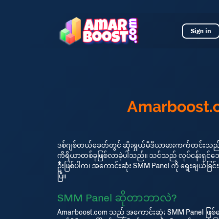
Sign in
Amarboost.co
ဒစ်ဂျစ်တယ်ခေတ်တွင် ဆိုးရှယ်မီဒီယာမားကက်တင်းသည် အဆင
ကိရိယာတစ်ခုဖြစ်လာခဲ့ပါသည်။ သင်သည် လုပ်ငန်းရှင်သေ
ဦးဖြစ်ပါက၊ အကောင်းဆုံး SMM Panel ကို ရွေးချယ်ခြင်
ပြီ။
SMM Panel ဆိုတာဘာလဲ?
Amarboost.com သည် အကောင်းဆုံး SMM Panel ဖြစ်စေ