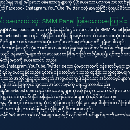
လုပ်ရန် အမျိုးမျိုးသော ဝန်ဆောင်မှုများကို ပံ့ပိုးပေးသော ပလက်ဖောင်းတစ်ခုဖြစ
ို့ကို Facebook, Instagram, YouTube, Twitter စတဲ့ နာမည်ကြီး စိုးရှယ်မီဒ
တွင် အကောင်းဆုံး SMM Panel ဖြစ်သောအကြောင်း
ုများ
Amarboost.com သည် မြန်မာနိုင်ငံတွင် အကောင်းဆုံး SMM Panel ဖ
Amarboost.com သည် လုံခြုံပြီး သတိပြု၍ အမှန်တကယ် အကောင်းဆုံး ဝန်ဆ
း လူကြိုက်များလာရန် အကောင်းဆုံးအကျိုးသက်ရောက်မှုများကို ရရှိစေပါသည်။
်းလုပ်ငန်းသည် လုံလောက်သော ငွေကြေးရှင်းရှင်းလင်းလင်းမှတ်ချက်များမ
 ဝန်ဆောင်မှုများကို အသေးစား တန်ဖိုးများဖြင့် တင်ပို့ပေးပြီး ၎င်းတွင်
မံကိန်းများကို ပေးဆောင်ပါသည်။
Instagram, YouTube, Twitter စသော ဗုံးများအတွက် ဝန်ဆောင်မှုများစွာကိ
းများကို ၎င်းမှ ဝယ်ယူနိုင်သည်။ ၎င်း၏ ဝန်ဆောင်မှုများသည် ထူးခြားသည့်လိ
မှုများသည် အသုံးပြုသူများအတွက် အလွယ်တကူ နှိပ်နိုင်သော အင်တာဖေ့စ်များ
ကူပြီး အသုံးပြုရလွယ်ကူသော အင်တာဖေ့စ်ကို ရေးဆွဲထားပါသည်။
မှု
Amarboost.com သည် ဝန်ဆောင်မှုများကို အမြန်ဆုံး ပေးဆောင်ပြီး အကော
ဆက်သွယ်နိုင်ပြီး အမြန်ဆုံး ဖြေရှင်းလမ်းများကို ရရှိနိုင်ပါသည်။
န်လိုင်းတွင် ဝန်ဆောင်မှုကို သုံးစွဲခြင်းသည် လုံခြုံမှုအရေးပါကြောင်း
တည်ပြုလက်ခံခြင်းနှင့် လုံခြုံမှုကို ဦးစားပေးသည်။
ိုင်ငံ၏ ဒေသတွင်း လိုအပ်ချက်များနှင့် လုပ်ငန်းလိုအပ်ချက်များကို ကောင်းစ