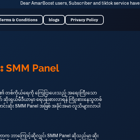
Dear AmarBoost users, Subscriber and tiktok service have some drop is
Terms & Conditions
blogs
Privacy Policy
ုံး SMM Panel
သူတို့၏ တစ်ကိုယ်ရေကို ကြေငြာပေးသည့် အရေးကြီးသော
ဆိုးရှယ်မီဒီယာမှာ ရေပန်းစားလာရန် ကြိုးစားနေသူတစ်
းဆုံး SMM Panel အဖြစ် အခိုင်အမာ လူသိများလာပါ
က ဘာကြောင့်ဆိုလျှင်၊ SMM Panel ဆိုသည်မှာ ဆိုး