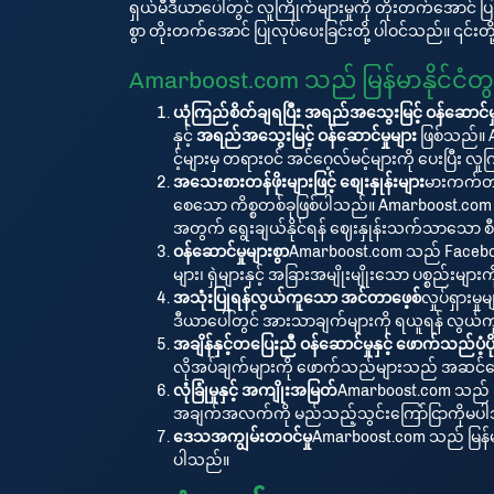
ရှယ်မီဒီယာပေါ်တွင် လူကြိုက်များမှုကို တိုးတက်အောင် ပြု
စွာ တိုးတက်အောင် ပြုလုပ်ပေးခြင်းတို့ ပါဝင်သည်။ ၎င်းတ
Amarboost.com သည် မြန်မာနိုင်ငံ
ယုံကြည်စိတ်ချရပြီး အရည်အသွေးမြင့် ဝန်ဆောင်မှ
နှင့်
အရည်အသွေးမြင့် ဝန်ဆောင်မှုများ
ဖြစ်သည်။ 
င့်များမှ တရားဝင် အင်ဂေ့လ်မင့်များကို ပေးပြီ
အသေးစားတန်ဖိုးများဖြင့် စျေးနှုန်းများ
မားကက်တင
စေသော ကိစ္စတစ်ခုဖြစ်ပါသည်။ Amarboost.com သည်
အတွက် ရွေးချယ်နိုင်ရန် ဈေးနှုန်းသက်သာသော စီ
ဝန်ဆောင်မှုများစွာ
Amarboost.com သည် Facebook, 
များ၊ ရှဲများနှင့် အခြားအမျိုးမျိုးသော ပစ္စည်
အသုံးပြုရန်လွယ်ကူသော အင်တာဖေ့စ်
လှုပ်ရှား
ဒီယာပေါ်တွင် အားသာချက်များကို ရယူရန် လွယ်
အချိန်နှင့်တပြေးညီ ဝန်ဆောင်မှုနှင့် ဖောက်သည်ပံ့ပိုး
လိုအပ်ချက်များကို ဖောက်သည်များသည် အဆင်ပြေစွာ 
လုံခြုံမှုနှင့် အကျိုးအမြတ်
Amarboost.com သည် အွ
အချက်အလက်ကို မည်သည့်သွင်းကြော်ငြာကိုမပါဘဲ အ
ဒေသအကျွမ်းတဝင်မှု
Amarboost.com သည် မြန်မာန
ပါသည်။