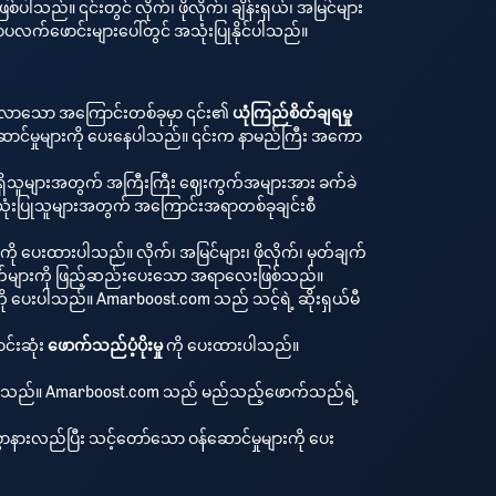
်ပါသည်။ ၎င်းတွင် လိုက်၊ ဖိုလိုက်၊ ချိန်းရှယ်၊ အမြင်များ
ီယာပလက်ဖောင်းများပေါ်တွင် အသုံးပြုနိုင်ပါသည်။
ြစ်လာသော အကြောင်းတစ်ခုမှာ ၎င်း၏
ယုံကြည်စိတ်ချရမှု
ောင်မှုများကို ပေးနေပါသည်။ ၎င်းက နာမည်ကြီး အကော
ရှိသူများအတွက် အကြီးကြီး ဈေးကွက်အများအား ခက်ခဲ
 အသုံးပြုသူများအတွက် အကြောင်းအရာတစ်ခုချင်းစီ
ု ပေးထားပါသည်။ လိုက်၊ အမြင်များ၊ ဖိုလိုက်၊ မှတ်ချက်
ုအပ်ချက်များကို ဖြည့်ဆည်းပေးသော အရာလေးဖြစ်သည်။
ကို ပေးပါသည်။ Amarboost.com သည် သင့်ရဲ့ ဆိုးရှယ်မီ
င်းဆုံး
ဖောက်သည်ပံ့ပိုးမှု
ကို ပေးထားပါသည်။
 သိကြပါသည်။ Amarboost.com သည် မည်သည့်ဖောက်သည်ရဲ့
ွာနားလည်ပြီး သင့်တော်သော ဝန်ဆောင်မှုများကို ပေး