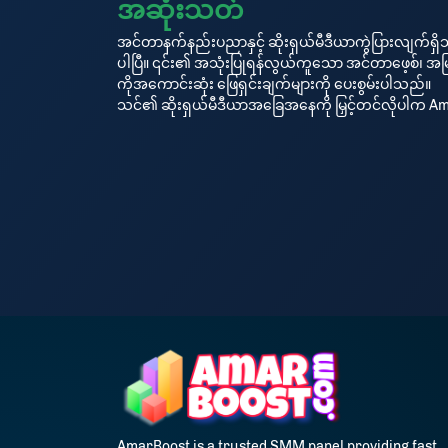
အဆုံးသတ်
အင်တာနက်နည်းပညာနှင့် ဆိုးရှယ်မီဒီယာကွဲပြားလျက်ရှ
ပါပြီ။ ၎င်း၏ အသုံးပြုရန်လွယ်ကူသော အင်တာဖေ့စ်၊ အမြန်
ကိုအကောင်းဆုံး ဖြေရှင်းချက်များကို ပေးစွမ်းပါသည်။
သင်၏ ဆိုးရှယ်မီဒီယာအခြေအနေကို မြှင့်တင်လိုပါက 
AmarBoost is a trusted SMM panel providing fast,