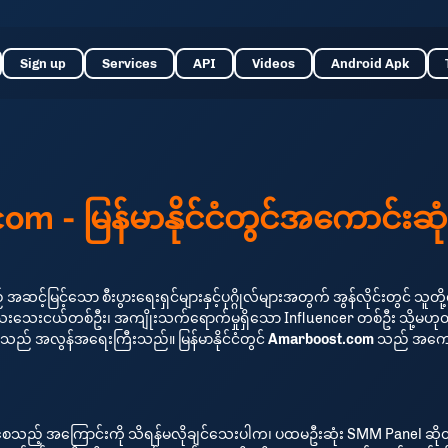
Sign up
Services
API
Videos
Android Apk
m - မြန်မာနိုင်ငံတွင်အကောင်းဆ
့်မြင့်သော စီးပွားရေးရှင်များနှင့်ပုဂ္ဂိုလ်များအတွက် အွန်လိုင်းတွင် 
းသေးငယ်တစ်ဦး၊ အကျိုးသက်ရောက်မှုရှိသော Influencer တစ်ဦး သို့မဟုတ် 
းသည် အလွန်အရေးကြီးသည်။ မြန်မာနိုင်ငံတွင်
Amarboost.com
သည် အကောင်
သည့် အကြောင်းကို သိရန်မလိုချင်သေးပါက၊ ပထမဦးဆုံး SMM Panel ဆိုတာ