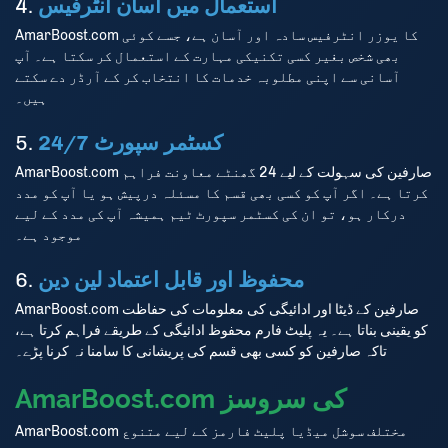
استعمال میں آسان انٹرفیس
4.
AmarBoost.com کا یوزر انٹرفیس سادہ اور آسان ہے، جسے کوئی
بھی شخص بغیر کسی تکنیکی مہارت کے استعمال کر سکتا ہے۔ آپ
آسانی سے اپنی مطلوبہ خدمات کا انتخاب کر کے آرڈر دے سکتے
ہیں۔
24/7 کسٹمر سپورٹ
5.
AmarBoost.com صارفین کی سہولت کے لیے 24 گھنٹے معاونت فراہم
کرتا ہے۔ اگر آپ کو کسی بھی قسم کا مسئلہ درپیش ہو یا آپ کو مدد
درکار ہو، تو ان کی کسٹمر سپورٹ ٹیم ہمیشہ آپ کی مدد کے لیے
موجود ہے۔
محفوظ اور قابل اعتماد لین دین
6.
AmarBoost.com صارفین کے ڈیٹا اور ادائیگی کی معلومات کی حفاظت
کو یقینی بناتا ہے۔ یہ پلیٹ فارم محفوظ ادائیگی کے طریقے فراہم کرتا ہے،
تاکہ صارفین کو کسی بھی قسم کی پریشانی کا سامنا نہ کرنا پڑے۔
AmarBoost.com کی سروسز
AmarBoost.com مختلف سوشل میڈیا پلیٹ فارمز کے لیے متنوع