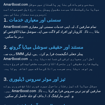
AmarBoost.com بہت سی وجوہات کی بنا پر پاکستان میں سوشل
میڈیا مارکیٹنگ کا سب سے مقبول پینل ہے۔ درج ذیل خصوصیات اسے
دوسروں سے ممتاز بناتی ہیں:
سستی اور معیاری خدمات
1.
AmarBoost.com تمام صارفین کے لیے اپنی خدمات سستی اور معیاری
بناتا ہے، تاکہ کاروبار اور افراد کم لاگت میں اپنے سوشل میڈیا اکاؤنٹس کو
بہتر بنا سکیں۔
مستند اور حقیقی سوشل میڈیا گروتھ
2.
بہت سے SMM پینلز جعلی انگیجمنٹ فراہم کرتے ہیں، لیکن
AmarBoost.com اصل اور معیاری ترقی کی ضمانت دیتا ہے۔ یہ
پلیٹ فارم حقیقی اور متحرک اکاؤنٹس سے مشغولیت کو فروغ دینے
پر توجہ دیتا ہے، جس سے برانڈ کی ساکھ میں اضافہ ہوتا ہے۔
تیز اور موثر سروس ڈیلیوری
3.
سوشل میڈیا کے تیز رفتار ماحول میں، فوری نتائج ضروری ہوتے
ہیں۔ AmarBoost.com صارفین کو تیز ترین سروس فراہم کرتا ہے، تاکہ
وہ اپنی مارکیٹنگ کے اہداف کو جلد حاصل کر سکیں۔