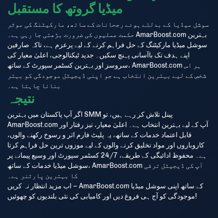
میڈیا گروتھ کا مستقبل
سوشل میڈیا کے بدلتے ہوئے رجحانات کے ساتھ، مارکیٹنگ کی موثر
حکمت عملیوں کی ضرورت بڑھتی جا رہی ہے۔ AmarBoost.com بہترین
سوشل میڈیا مارکیٹنگ کے حل فراہم کرنے کے لیے پرعزم ہے، تاکہ صارفین
اپنے ہدف تک باآسانی پہنچ سکیں۔ جدید ٹیکنالوجی، اعلیٰ معیار کی
سروسز اور بہترین کسٹمر سپورٹ کے ساتھ، AmarBoost.com ہر اس
شخص کے لیے بہترین انتخاب ہے جو اپنی ڈیجیٹل موجودگی کو بہتر
بنانا چاہتا ہے۔
نتیجہ
اگر آپ پاکستان میں بہترین SMM پینل تلاش کر رہے ہیں، تو
AmarBoost.com آپ کے لیے بہترین انتخاب ہے۔ اعلیٰ معیار، تیز رفتار اور
قابل اعتماد خدمات کے ساتھ، یہ پلیٹ فارم اثر و رسوخ رکھنے والوں،
کاروباروں اور مواد تخلیق کرنے والوں کے لیے موزوں ترین حل فراہم کرتا
ہے۔ محفوظ ادائیگی کے طریقے، 24/7 کسٹمر سپورٹ اور وسیع پیمانے پر
سوشل میڈیا خدمات کے ساتھ، AmarBoost.com آپ کی ڈیجیٹل ترقی
کا بہترین پارٹنر ہے۔
اب مزید انتظار نہ کریں – AmarBoost.com کے ساتھ اپنی سوشل میڈیا
موجودگی کو آج ہی فروغ دیں اور کامیابی کی نئی بلندیوں کو چھوئیں!