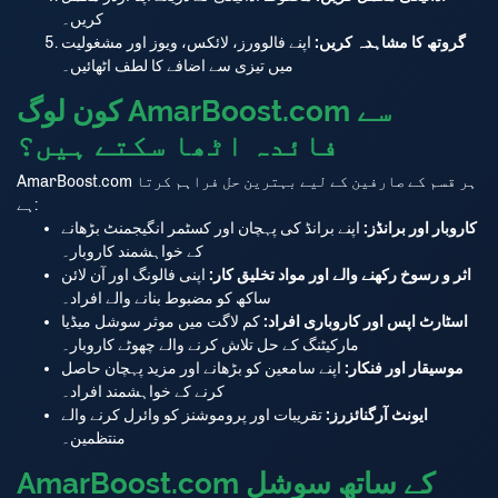
کریں۔
گروتھ کا مشاہدہ کریں:
اپنے فالوورز، لائکس، ویوز اور مشغولیت
WhatsApp
میں تیزی سے اضافے کا لطف اٹھائیں۔
کون لوگ AmarBoost.com سے
Download App
فائدہ اٹھا سکتے ہیں؟
AmarBoost.com ہر قسم کے صارفین کے لیے بہترین حل فراہم کرتا
Close
ہے:
کاروبار اور برانڈز:
اپنے برانڈ کی پہچان اور کسٹمر انگیجمنٹ بڑھانے
کے خواہشمند کاروبار۔
اثر و رسوخ رکھنے والے اور مواد تخلیق کار:
اپنی فالونگ اور آن لائن
ساکھ کو مضبوط بنانے والے افراد۔
اسٹارٹ اپس اور کاروباری افراد:
کم لاگت میں موثر سوشل میڈیا
مارکیٹنگ کے حل تلاش کرنے والے چھوٹے کاروبار۔
موسیقار اور فنکار:
اپنے سامعین کو بڑھانے اور مزید پہچان حاصل
کرنے کے خواہشمند افراد۔
ایونٹ آرگنائزرز:
تقریبات اور پروموشنز کو وائرل کرنے والے
منتظمین۔
AmarBoost.com کے ساتھ سوشل