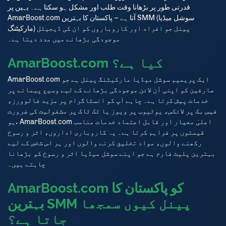
قدرتی طور پر بڑھانا وقت طلب اور مشکل ہو سکتا ہے۔ یہیں پر
AmarBoost.com آتا ہے – پاکستان کا بہترین SMM (سوشل میڈیا
مارکیٹنگ) پینل جو افراد اور کاروباروں کو ان کی ڈیجیٹل
موجودگی بڑھانے میں مدد دیتا ہے۔
AmarBoost.com کیا ہے؟
AmarBoost.com ایک پریمیم سوشل میڈیا مارکیٹنگ پینل ہے جو
صارفین کو اپنی آن لائن موجودگی بڑھانے کے لیے وسیع پیمانے پر
خدمات پیش کرتا ہے۔ چاہے آپ کو انسٹاگرام پر مزید فالوورز،
فیس بک پر لائکس، یوٹیوب پر ویوز یا ٹک ٹاک پر مشغولیت کی ضرورت
ہو، AmarBoost.com اعلیٰ معیار اور قابل اعتماد خدمات مناسب
قیمتوں پر فراہم کرتا ہے۔ یہ کاروباری اداروں، اثر و رسوخ
رکھنے والوں، مواد تخلیق کرنے والوں اور ہر اس شخص کے لیے
بہترین پلیٹ فارم ہے جو اپنے سوشل میڈیا اثر و رسوخ کو بڑھانا
چاہتے ہیں۔
AmarBoost.com کو پاکستان کا
بہترین SMM پینل کیوں سمجھا
جاتا ہے؟