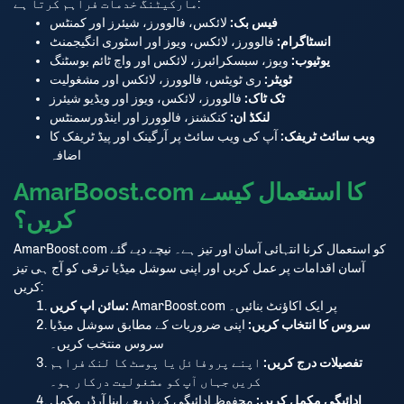
مارکیٹنگ خدمات فراہم کرتا ہے:
فیس بک:
لائکس، فالوورز، شیئرز اور کمنٹس
انسٹاگرام:
فالوورز، لائکس، ویوز اور اسٹوری انگیجمنٹ
یوٹیوب:
ویوز، سبسکرائبرز، لائکس اور واچ ٹائم بوسٹنگ
ٹویٹر:
ری ٹویٹس، فالوورز، لائکس اور مشغولیت
ٹک ٹاک:
فالوورز، لائکس، ویوز اور ویڈیو شیئرز
لنکڈ ان:
کنکشنز، فالوورز اور اینڈورسمنٹس
Stay Connected
ویب سائٹ ٹریفک:
آپ کی ویب سائٹ پر آرگینک اور پیڈ ٹریفک کا
اضافہ
AmarBoost.com کا استعمال کیسے
আমাদের ওয়েবসাইটের সর্বশেষ আপডেট, অফার এবং গুরুত্বপূর্ণ তথ্য পেতে আমাদের
کریں؟
Telegram, WhatsApp চ্যানেলে যুক্ত থাকুন এবং আমাদের অ্যাপ ডাউনলোড
করুন।
AmarBoost.com کو استعمال کرنا انتہائی آسان اور تیز ہے۔ نیچے دیے گئے
آسان اقدامات پر عمل کریں اور اپنی سوشل میڈیا ترقی کو آج ہی تیز
کریں:
Stay connected with our Telegram and WhatsApp channels
AmarBoost.com پر ایک اکاؤنٹ بنائیں۔
سائن اپ کریں:
and download our app to get the latest updates, offers and
سروس کا انتخاب کریں:
اپنی ضروریات کے مطابق سوشل میڈیا
سروس منتخب کریں۔
important information.
تفصیلات درج کریں:
اپنے پروفائل یا پوسٹ کا لنک فراہم
کریں جہاں آپ کو مشغولیت درکار ہو۔
Telegram
ادائیگی مکمل کریں:
محفوظ ادائیگی کے ذریعے اپنا آرڈر مکمل