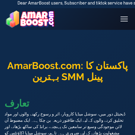
Dear AmarBoost users, Subscriber and tiktok service have some drop
AmarBoost.com: پاکستان کا
بہترین SMM پینل
تعارف
ڈیجیٹل دور میں، سوشل میڈیا کاروبار، اثر و رسوخ رکھنے والوں اور مواد
تخلیق کرنے والوں کے لیے ایک طاقتور ذریعہ بن چکا ہے۔ ایک مضبوط آن
لائن موجودگی وسیع تر سامعین تک پہنچنے، برانڈ کی ساکھ بڑھانے اور
مشغولیت بڑھانے کے لیے ضروری ہے۔ تاہم، سوشل میڈیا اکاؤنٹس کو